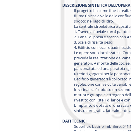
DESCRIZIONE SINTETICA DELL'OPERA
Il progetto ha come fine la realiz
fiume Chiese a valle della conflu
sbocco nel lago di Idro.
La centrale idroelettrica è costit
1. Traversa fluviale con 4 paratoi
2. Canali di presa e scarico con 4 
3. Scala di risalita pesci;
4. Edificio con locali quadri, tra
Le opere sono localizzate in Comu
prevede la realizzazione dei canali
generatori. A monte delle coclee 
panconatuta ed una paratoia sghiai
ulteriori gargami per la panconat
L'edificio generatori è collocato i
regolazione con velocità variabile
In vicinanza è ubicato un secondo
misura e gruppo elettrogeno delle
rivestito con listelli di larice e c
L'impianto è dotato di una scala di
sinistra orografica lateralmente ai
DATI TECNICI
Superficie bacino imbrifero: 541