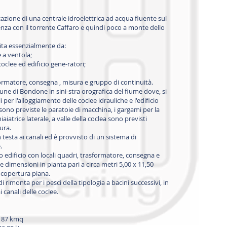
zazione di una centrale idroelettrica ad acqua fluente sul
enza con il torrente Caffaro e quindi poco a monte dello
uita essenzialmente da:
e a ventola;
coclee ed edificio gene-ratori;
sformatore, consegna , misura e gruppo di continuità.
ne di Bondone in sini-stra orografica del fiume dove, si
 per l'alloggiamento delle coclee idrauliche e l'edificio
sono previste le paratoie di macchina, i gargami per la
atrice laterale, a valle della coclea sono previsti
ura.
n testa ai canali ed è provvisto di un sistema di
.
 edificio con locali quadri, trasformatore, consegna e
 dimensioni in pianta pari a circa metri 5,00 x 11,50
on copertura piana.
 rimonta per i pesci della tipologia a bacini successivi, in
 canali delle coclee.
,187 kmq