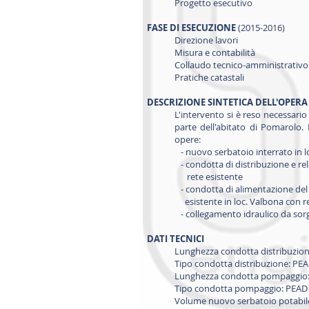
Progetto esecutivo
FASE DI ESECUZIONE
(2015-2016)
Direzione lavori
Misura e contabilità
Collaudo tecnico-amministrativo
Pratiche catastali
DESCRIZIONE SINTETICA DELL'OPERA
L'intervento si è reso necessario
parte dell'abitato di Pomarolo. 
opere:
- nuovo serbatoio interrato in l
- condotta di distribuzione e re
rete esistente
- condotta di alimentazione de
esistente in loc. Valbona con re
- collegamento idraulico da sorg
DATI TECNICI
Lunghezza condotta distribuzion
Tipo condotta distribuzione: P
Lunghezza condotta pompaggio:
Tipo condotta pompaggio: PEA
Volume nuovo serbatoio potabil